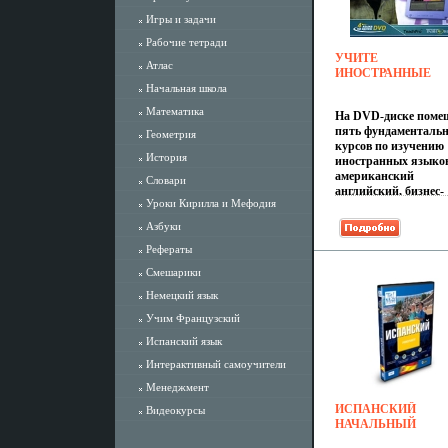
Игры и задачи
Рабочие тетради
УЧИТЕ
Атлас
ИНОСТРАННЫЕ
ЯЗЫКИ:
Начальная школа
АМЕРИКАНСКИЙ
Математика
На DVD-диске поме
АНГЛИЙСКИЙ,
пять фундаменталь
БИЗНЕС-
Геометрия
курсов по изучению
АНГЛИЙСКИЙ,
История
иностранных языко
ИТАЛЬЯНСКИЙ,
американский
ИСПАНСКИЙ,
Словари
английский, бизнес-
ЯПОНСКИЙ СЕРИЯ
Уроки Кирилла и Мефодия
английский,
GOLD & PLATINU
итальянский, испан
ИНФО 3925A.
Азбуки
японский Каждый к
Рефераты
представляет собой
специально
Смешарики
разрабаслбтотанны
Немецкий язык
мультимедийный
комплекс для
Учим Французский
самостоятельного
изучения иностранн
Испанский язык
языка Объем учебно
Интерактивный самоучители
материала достаточ
для непрерывных
Менеджмент
занятий в течение го
ИСПАНСКИЙ
Видеокурсы
при интенсивном
НАЧАЛЬНЫЙ
обучении возможно
УРОВЕНЬ TELL M
освоение языка за 3-