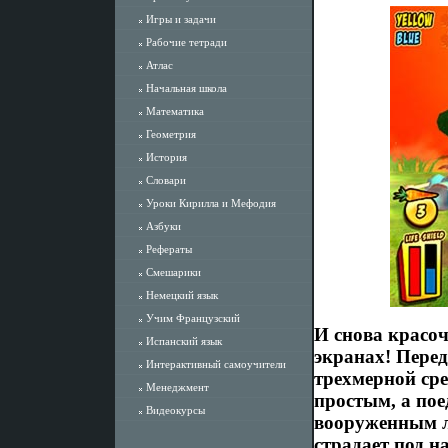
Игры и задачи
Рабочие тетради
Атлас
Начальная школа
Математика
Геометрия
История
Словари
Уроки Кирилла и Мефодия
Азбуки
Рефераты
Смешарики
Немецкий язык
Учим Французский
И снова красо
Испанский язык
экранах! Пере
Интерактивный самоучители
трехмерной сре
Менеджмент
простым, а по
Видеокурсы
вооруженным л
страдает под 