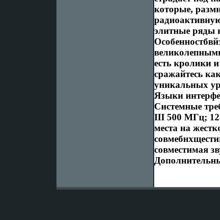
которые, размн
радиоактивную 
элитные ряды к
Особенностбвй
великолепными
есть кролики и
сражайтесь как
уникальных уро
Языки интерфей
Cистемные тре
III 500 МГц; 1
места на жестко
совмебнхщестим
совместимая з
Дополнительные