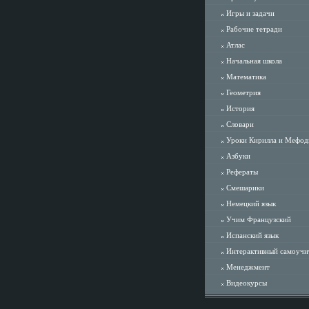
Игры и задачи
Рабочие тетради
Атлас
Начальная школа
Математика
Геометрия
История
Словари
Уроки Кирилла и Мефод
Азбуки
Рефераты
Смешарики
Немецкий язык
Учим Французский
Испанский язык
Интерактивный самоучи
Менеджмент
Видеокурсы