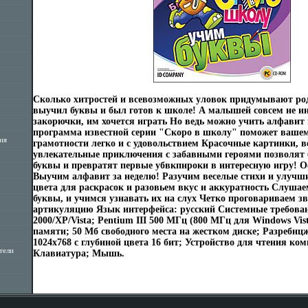
Сколько хитростей и всевозможных уловок придумывают род
выучил буквы и был готов к школе! А малышей совсем не и
закорючки, им хочется играть Но ведь можно учить алфавит
программа известной серии "Скоро в школу" поможет вашем
ия
грамотности легко и с удовольствием Красочные картинки, в
увлекательные приключения с забавными героями позволят 
буквы и превратят первые убвкпнроки в интересную игру! О
Выучим алфавит за неделю! Разучим веселые стихи и улучш
цвета для раскрасок и разовьем вкус и аккуратность Слуша
буквы, и учимся узнавать их на слух Четко проговариваем з
артикуляцию Язык интерфейса: русский Системные требова
2000/XP/Vista; Pentium III 500 МГц (800 МГц для Windows Vis
памяти; 50 Мб свободного места на жестком диске; Разребн
1024х768 с глубиной цвета 16 бит; Устройство для чтения ко
тели
Клавиатура; Мышь.