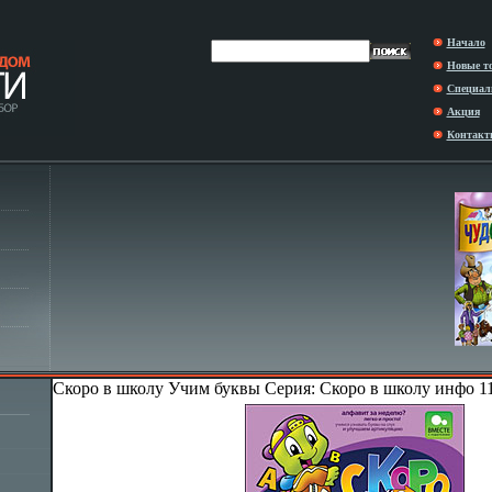
Начало
Новые т
Специал
Акция
Контакт
Скоро в школу Учим буквы Серия: Скоро в школу инфо 1