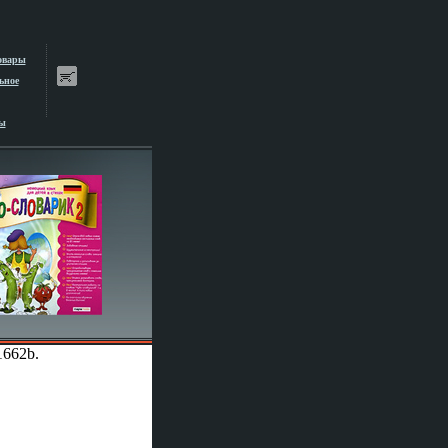
овары
ьное
ы
1662b.