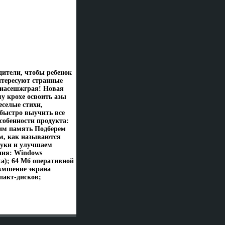
ители, чтобы ребенок
нтересуют странные
 иасешжграя! Новая
у крохе освоить азы
еселые стихи,
быстро выучить все
собенности продукта:
им память Подберем
ем, как называются
вуки и улучшаем
ния: Windows
ta); 64 Мб оперативной
цжмшение экрана
мпакт-дисков;