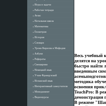
Игры и задачи
Рабочие тетради
Атлас
Начальная школа
Математика
Геометрия
История
Словари
Уроки Кирилла и Мефодия
Азбуки
Весь учебный к
Рефераты
делятся на уро
Смешарики
быстро найти 
Немецкий язык
введенным сим
Учим Французский
асемыподготов
методика обуч
Испанский язык
освоения прик
Интерактивный самоучители
TeachPro: В р
Менеджмент
демонстрация 
Видеокурсы
В режиме "Шаг