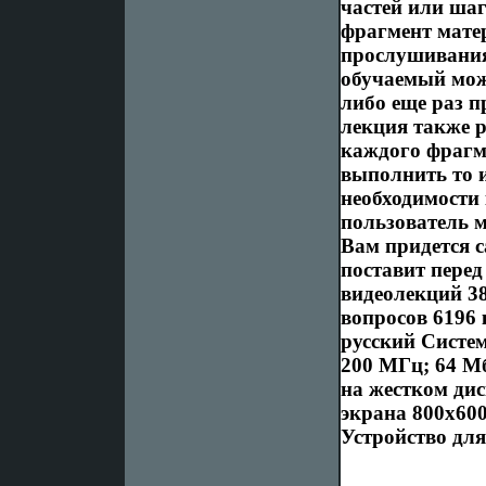
частей или ша
фрагмент матер
прослушивания
обучаемый мож
либо еще раз 
лекция также 
каждого фрагм
выполнить то и
необходимости
пользователь 
Вам придется с
поставит перед
видеолекций 38
вопросов 6196
русский Систе
200 МГц; 64 Мб
на жестком ди
экрана 800х600
Устройство дл