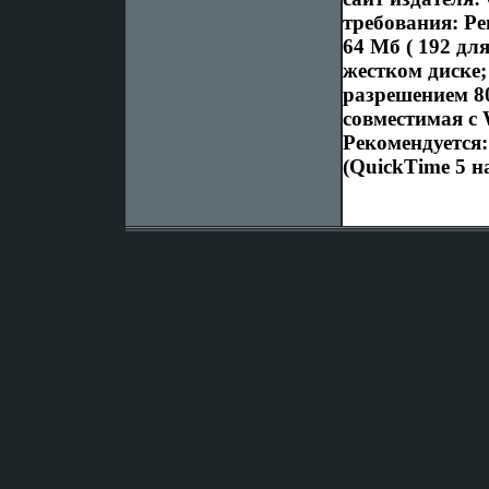
требования: Pe
64 Мб ( 192 дл
жестком диске;
разрешением 8
совместимая с
Рекомендуется:
(QuickTime 5 н