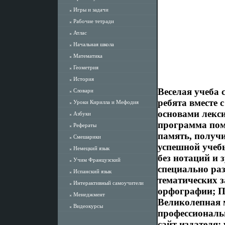
Игры и задачи
Рабочие тетради
Атлас
Начальная школа
Математика
Геометрия
История
Веселая учеба 
Словари
ребята вместе 
Уроки Кирилла и Мефодия
основами лекси
Азбуки
программа пом
Рефераты
память, получи
Смешарики
успешной учебы
Немецкий язык
без нотаций и
Учим Французский
специально раз
Испанский язык
тематических 
Интерактивный самоучители
орфографии; П
Менеджмент
Великолепная 
Видеокурсы
профессиональ
сайт издателя