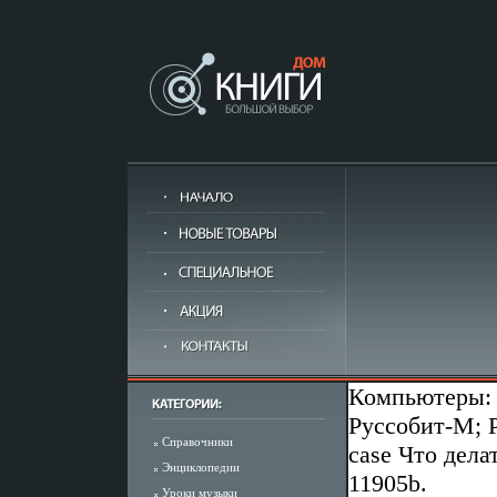
Компьютеры: 
Руссобит-М; Р
Справочники
case Что дела
Энциклопедии
11905b.
Уроки музыки