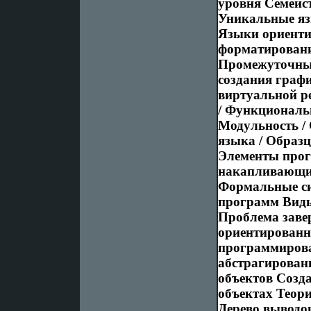
уровня Семейс
Уникальные я
Языки ориенти
форматирования
Промежуточные
создания граф
виртуальной р
/ Функциональ
Модульность /
языка / Образ
Элементы прог
накапливающим
Формальные си
программ Виды
Проблема заве
ориентированн
программирова
абстрагирован
объектов Созда
объектах Теор
Дерево выводо