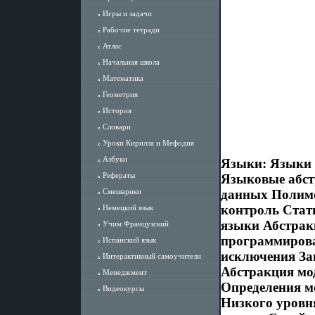
Игры и задачи
Рабочие тетради
Атлас
Начальная школа
Математика
Геометрия
История
Словари
Уроки Кирилла и Мефодия
Азбуки
Языки: Языки 
Рефераты
Языковые абст
Смешарики
данных Полимо
контроль Стат
Немецкий язык
языки Абстрак
Учим Французский
программирова
Испанский язык
исключения За
Интерактивный самоучители
Абстракция мо
Менеджмент
Определения м
Видеокурсы
Низкого уровн