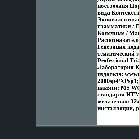
построения По
вида Контекстн
Эквивалентные
грамматики / 
Конечные / М
Распознаватели
Генерация код
тематический 
Professional Tr
Лаборатории К
издателя: www
2000sp4/XРsp1;
памяти; MS WO
стандарта HTML
желательно 32
инсталляции, р