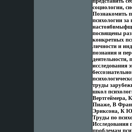
представить се
социологии, си
Познакомить п
психологии за 
настоябвмыфще
посвящены раз
конкретных пс
личности и ин
познания и пе
деятельности,
исследования 
бессознательно
психологическо
труды зарубеж
школ психолог
Вертгеймера, 
Пиаже, В Франк
Эриксона, К Ю
Труды по псих
Исследования 
проблемам пси