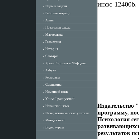
инфо 12400b.
Игры и задачи
Рабочие тетради
Атлас
Начальная школа
Математика
Геометрия
История
Словари
Уроки Кирилла и Мефодия
Азбуки
Рефераты
Смешарики
Немецкий язык
Учим Французский
Издательство 
Испанский язык
программу, по
Интерактивный самоучители
Психология сег
Менеджмент
развивающихся
Видеокурсы
результатов п