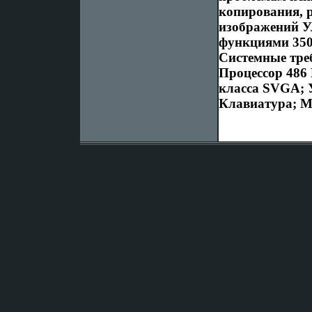
копирования, 
изображений У
функциями 350
Системные тре
Процессор 486
класса SVGA; У
Клавиатура; 