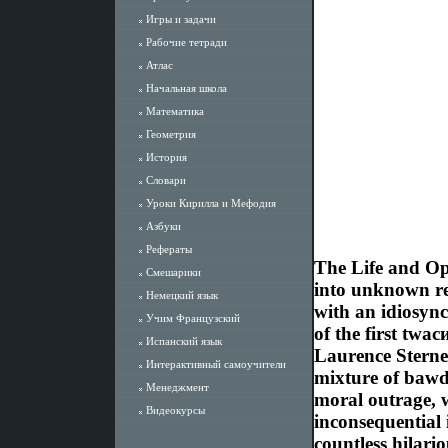
Игры и задачи
Рабочие тетради
Атлас
Начальная школа
Математика
Геометрия
История
Словари
Уроки Кирилла и Мефодия
Азбуки
Рефераты
The Life and Op
Смешарики
into unknown re
Немецкий язык
with an idiosync
Учим Французский
of the first twа
Испанский язык
Laurence Sterne,
Интерактивный самоучители
mixture of bawdr
Менеджмент
moral outrage, 
Видеокурсы
inconsequential
countless hilario