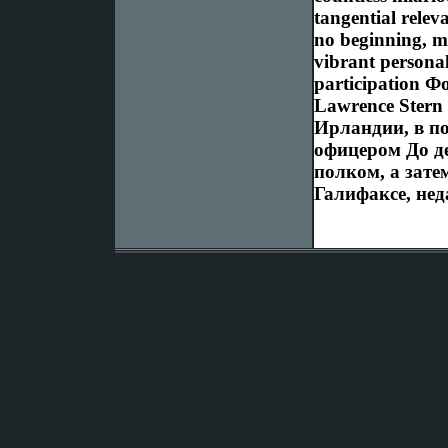
tangential relev
no beginning, m
vibrant persona
participation Ф
Lawrence Stern
Ирландии, в по
офицером До де
полком, а зате
Галифаксе, нед