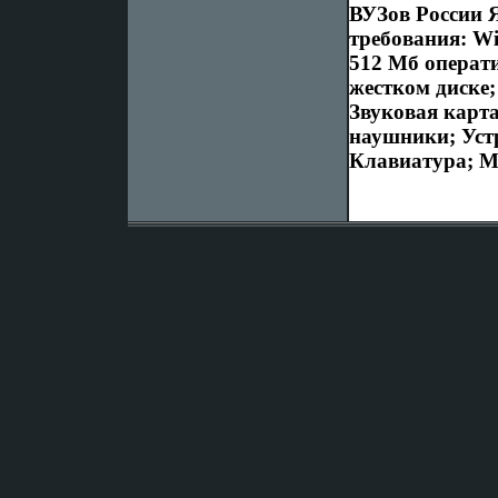
ВУЗов России 
требования: Wi
512 Мб операти
жестком диске;
Звуковая карта
наушники; Уст
Клавиатура; 