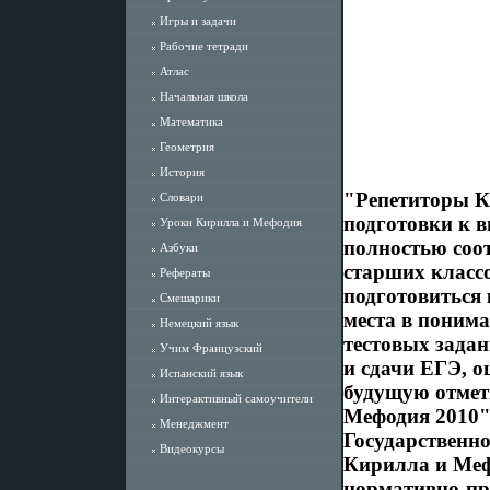
Игры и задачи
Рабочие тетради
Атлас
Начальная школа
Математика
Геометрия
История
"Репетиторы К
Словари
подготовки к 
Уроки Кирилла и Мефодия
полностью соо
Азбуки
старших классо
Рефераты
подготовиться 
Смешарики
места в поним
Немецкий язык
тестовых зада
Учим Французский
и сдачи ЕГЭ, о
Испанский язык
будущую отмет
Интерактивный самоучители
Мефодия 2010"
Менеджмент
Государственн
Видеокурсы
Кирилла и Меф
нормативно-пр