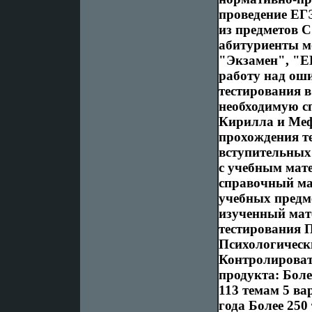
проведение ЕГЭ
из предметов 
абитуриенты м
"Экзамен", "
работу над ош
тестирования 
необходимую 
Кирилла и Меф
прохождения те
вступительных
с учебным мат
справочный ма
учебных предм
изученный мат
тестирования 
Психологически
Контролироват
продукта: Боле
113 темам 5 ва
года Более 250