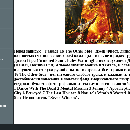
Перед записью "Passage To The Other Side" Джек Фрост, лидер
полностью сменил состав своей команды – отныне в рядах гр
ия
Джоэй Вера (Armored Saint, Fates Warning) и вокасиухалист
(Helstar, Destinys End) Альбом звучит мощно и тяжело, и слов
выпущенная из лука рукой опытного стрелка, бьет прямо в я
To The Other Side" нет ни одного слабого трэка, и каждый из
достобвнмоин занесения в золотой фонд американского пауэр
содержит буклет с фотографиями и текстами песен на англи
1 Dance With The Dead 2 Mental Messiah 3 Johnny 4 Apocalyptic
City 6 Betrayed 7 The Last Horizon 8 Nature`s Wrath 9 Wasted 1
Side Исполнитель "Seven Witches".
тели