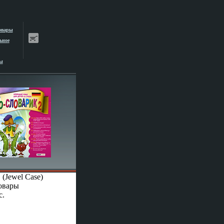
овары
ьное
ы
 (Jewel Case)
овары
c.