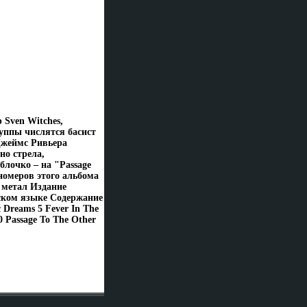
 Sven Witches,
уппы числятся басист
 Джеймс Ривьера
но стрела,
блочко – на "Passage
 номеров этого альбома
 метал Издание
йском языке Содержание
 Dreams 5 Fever In The
0 Passage To The Other