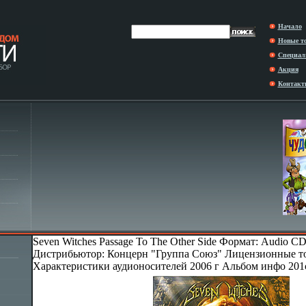
Начало
Новые т
Специал
Акция
Контакт
Seven Witches Passage To The Other Side Формат: Audio CD
Дистрибьютор: Концерн "Группа Союз" Лицензионные т
Характеристики аудионосителей 2006 г Альбом инфо 201