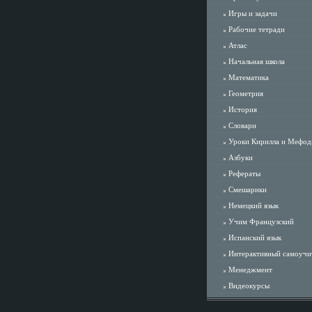
Игры и задачи
Рабочие тетради
Атлас
Начальная школа
Математика
Геометрия
История
Словари
Уроки Кирилла и Мефод
Азбуки
Рефераты
Смешарики
Немецкий язык
Учим Французский
Испанский язык
Интерактивный самоучи
Менеджмент
Видеокурсы