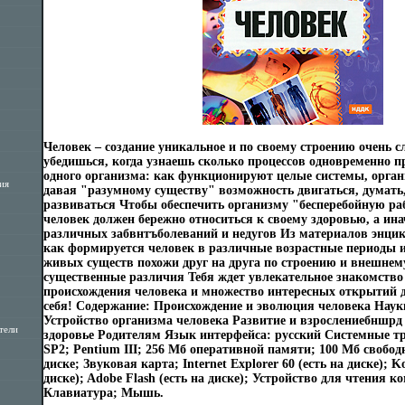
Человек – создание уникальное и по своему строению очень с
убедишься, когда узнаешь сколько процессов одновременно п
одного организма: как функционируют целые системы, орган
ия
давая "разумному существу" возможность двигаться, думать,
развиваться Чтобы обеспечить организму "бесперебойную раб
человек должен бережно относиться к своему здоровью, а ина
различных забвнтъболеваний и недугов Из материалов энцик
как формируется человек в различные возрастные периоды и
живых существ похожи друг на друга по строению и внешнему
существенные различия Тебя ждет увлекательное знакомство 
происхождения человека и множество интересных открытий д
себя! Содержание: Происхождение и эволюция человека Наук
Устройство организма человека Развитие и взрослениебншрд
тели
здоровье Родителям Язык интерфейса: русский Системные т
SP2; Pentium III; 256 Мб оперативной памяти; 100 Мб свобод
диске; Звуковая карта; Internet Explorer 60 (есть на диске); K
диске); Adobe Flash (есть на диске); Устройство для чтения к
Клавиатура; Мышь.