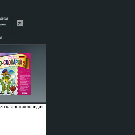
овары
ьное
ы
етская энциклопедия