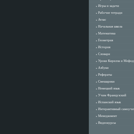
Игры и задачи
Рабочие тетради
Атлас
Начальная школа
Математика
Геометрия
История
Словари
Уроки Кирилла и Мефод
Азбуки
Рефераты
Смешарики
Немецкий язык
Учим Французский
Испанский язык
Интерактивный самоучи
Менеджмент
Видеокурсы