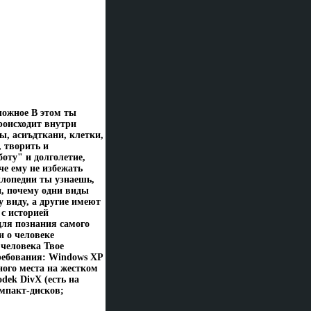
ложное В этом ты
роисходит внутри
ы, асиъдткани, клетки,
 творить и
оту" и долголетие,
че ему не избежать
лопедии ты узнаешь,
, почему одни виды
 виду, а другие имеют
с историей
ля познания самого
и о человеке
 человека Твое
ребования: Windows XP
ного места на жестком
odek DivX (есть на
омпакт-дисков;