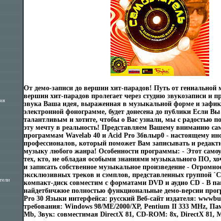
От демо-записи до вершин хит-парадов! Путь от гениальной 
вершин хит-парадов пролегает через студию звукозаписи и 
ия
звука Ваша идея, выраженная в музыкальной форме и зафик
электронной фонограмме, будет донесена до публики Если Вы 
талантливым и хотите, чтобы о Вас узнали, мы с радостью 
эту мечту в реальность! Представляем Вашему вниманию са
программам Wavelab 40 и Acid Pro 3бвлыр0 - настоящему и
профессионалов, который поможет Вам записывать и редакт
музыку любого жанра! Особенности программы: - Этот само
тех, кто, не обладая особыми знаниями музыкального ПО, хо
и записать собственное музыкальное произведение - Огромно
эксклюзивных треков и сэмплов, представленных группой `C
тели
компакт-диск совместим с форматами DVD и аудио CD - В пап
найдетбнчжюе полностью функциональные демо-версии прогр
Pro 30 Языки интерфейса: русский Веб-сайт издателя: wwwb
требования: Windows 98/МЕ/2000/ХР, Pentium II 333 MHz, Пам
Mb, Звук: совместимая DirectX 81, CD-ROM: 8x, DirectX 81,