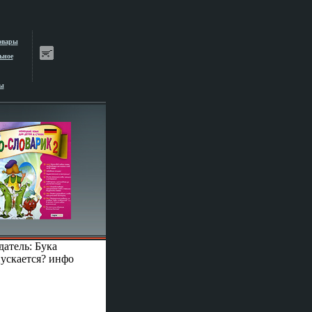
овары
ьное
ы
атель: Бука
пускается? инфо