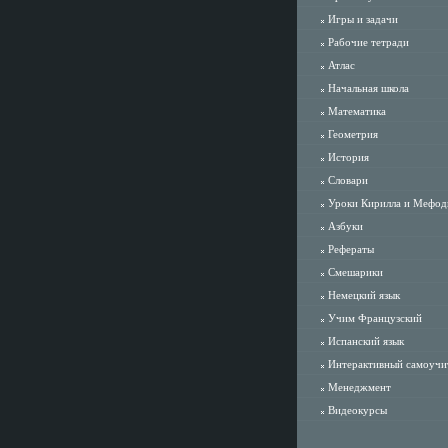
Игры и задачи
Рабочие тетради
Атлас
Начальная школа
Математика
Геометрия
История
Словари
Уроки Кирилла и Мефод
Азбуки
Рефераты
Смешарики
Немецкий язык
Учим Французский
Испанский язык
Интерактивный самоучи
Менеджмент
Видеокурсы