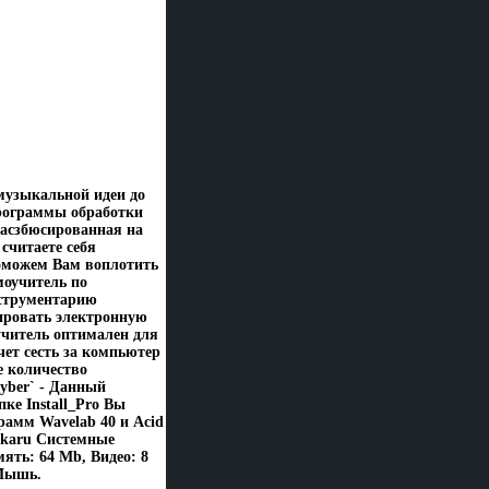
музыкальной идеи до
программы обработки
асзбюсированная на
считаете себя
поможем Вам воплотить
моучитель по
нструментарию
ировать электронную
учитель оптимален для
чет сесть за компьютер
е количество
yber` - Данный
ке Install_Pro Вы
амм Wavelab 40 и Acid
ukaru Cистемные
ять: 64 Mb, Видео: 8
 Мышь.