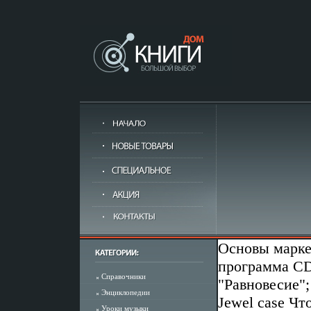
Основы марке
программа CD
Справочники
"Равновесие"
Энциклопедии
Jewel case Чт
Уроки музыки