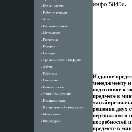
инфо 5849c.
Игры и задачи
Рабочие тетради
Атлас
Начальная школа
Математика
Геометрия
История
Словари
Уроки Кирилла и Мефодия
Азбуки
Рефераты
Издание предс
Смешарики
менеджменту и 
Немецкий язык
подготовке к 
Учим Французский
предмете в ми
Испанский язык
часкйирезвыча
Интерактивный самоучители
решения двух 
Менеджмент
персоналом и 
потребностей 
Видеокурсы
предмете в ми