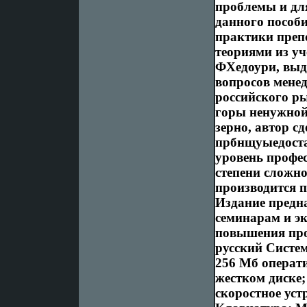
проблемы и для
данного пособи
практики преп
теориями из у
ФХедоури, выд
вопросов мене
российского р
горы ненужной
зерно, автор с
прбнщуыедоста
уровень профе
степени сложно
производится п
Издание предна
семинарам и эк
повышения про
русский Систем
256 Мб операти
жестком диске; 
скоростное уст