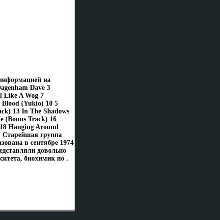
 информацией на
Dagenham Dave 3
l Like A Wog 7
Blood (Yukio) 10 5
ack) 13 In The Shadows
e (Bonus Track) 16
 18 Hanging Around
s" Старейшая группа
зована в сентябре 1974
редставляли довольно
итета, биохимик по .