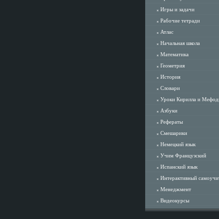
Игры и задачи
Рабочие тетради
Атлас
Начальная школа
Математика
Геометрия
История
Словари
Уроки Кирилла и Мефод
Азбуки
Рефераты
Смешарики
Немецкий язык
Учим Французский
Испанский язык
Интерактивный самоучи
Менеджмент
Видеокурсы