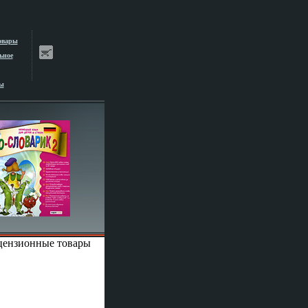
овары
ьное
ы
ицензионные товары