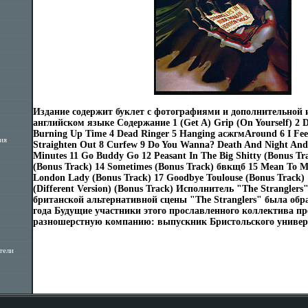
Издание содержит буклет с фотографиями и дополнительной
английском языке Содержание 1 (Get A) Grip (On Yourself) 2 
Burning Up Time 4 Dead Ringer 5 Hanging асжгмAround 6 I Fee
ия
Straighten Out 8 Curfew 9 Do You Wanna? Death And Night And 
Minutes 11 Go Buddy Go 12 Peasant In The Big Shitty (Bonus Tr
(Bonus Track) 14 Sometimes (Bonus Track) бвкщб 15 Mean To M
London Lady (Bonus Track) 17 Goodbye Toulouse (Bonus Track)
(Different Version) (Bonus Track) Исполнитель "The Strangler
британской альтернативной сцены "The Stranglers" была обра
года Будущие участники этого прославленного коллектива п
разношерстную компанию: выпускник Бристольского универс
тели