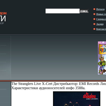
Начало
Новые т
Специал
Акция
Контакт
The Stranglers Live X-Cert Дистрибьютор: EMI Records Л
Характеристики аудионосителей инфо 3588a.