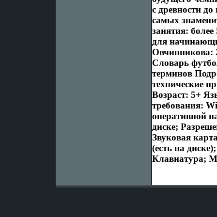
с древности до
самых знамени
занятия: более
для начинающи
Овчинникова: 
Словарь футбо
терминов Подр
технические п
Возраст: 5+ Яз
требования: Wi
оперативной па
диске; Разреше
Звуковая карта;
(есть на диске
Клавиатура; 