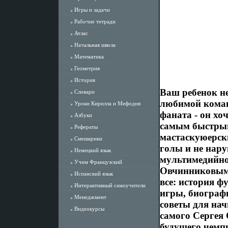
Игры и задачи
Рабочие тетради
Атлас
Начальная школа
Математика
Геометрия
История
Ваш ребенок не
Словари
любимой команд
Уроки Кирилла и Мефодия
фаната - он хо
Азбуки
самым быстрым
Рефераты
мастаскуюерск
Смешарики
голы и не нару
Немецкий язык
мультимедийно
Учим Французский
Овчинниковым"
Испанский язык
все: история 
Интерактивный самоучители
игры, биограф
Менеджмент
советы для нач
Видеокурсы
самого Сергея
будущего чемп