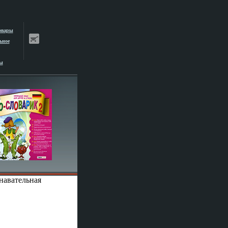
овары
ьное
ы
навательная