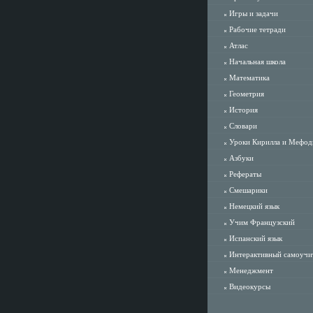
Игры и задачи
Рабочие тетради
Атлас
Начальная школа
Математика
Геометрия
История
Словари
Уроки Кирилла и Мефод
Азбуки
Рефераты
Смешарики
Немецкий язык
Учим Французский
Испанский язык
Интерактивный самоучи
Менеджмент
Видеокурсы