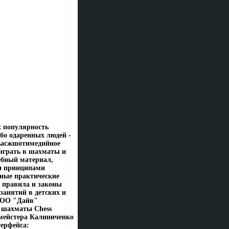
х популярность
обо одаренных людей -
льасжшотимедийное
 играть в шахматы и
ебный материал,
ми принципами
ные практические
 правила и законы
занятий в детских и
ООО "Дайв"
в шахматы Chess
смейстера Калиниченко
ерфейса: