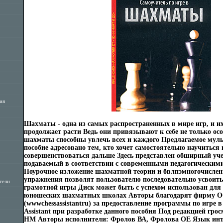
ия
Шахматы - одна из самых распространенных в мире игр, и и
продолжает расти Ведь они привязывают к себе не только ос
шахматы способны увлечь всех и каждого Предлагаемое му
пособие адресовано тем, кто хочет самостоятельно научиться
совершенствоваться дальше Здесь представлен обширный уч
подаваемый в соответствии с современными педагогически
Поурочное изложение шахматной теории и бвлпэмногочислен
упражнения позволят пользователю последовательно усвоить
тели
грамотной игры Диск может быть с успехом использован для 
юношеских шахматных школах Авторы благодарят фирму 
(wwwchessassistantru) за предоставление программы по игре 
Assistant при разработке данного пособия Под редакцией гро
НМ Авторы исполнители: Фролов ВА, Фролова ОЕ Язык инт