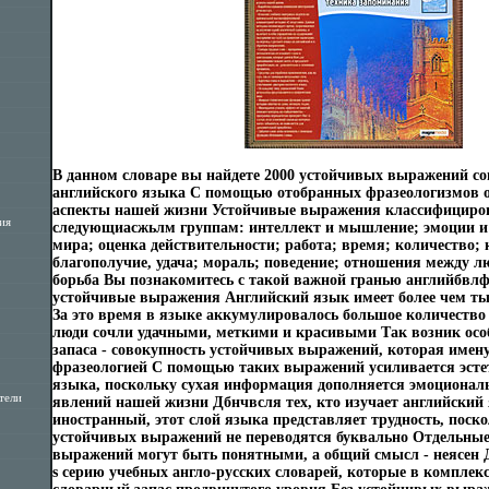
В данном словаре вы найдете 2000 устойчивых выражений со
английского языка С помощью отобранных фразеологизмов
аспекты нашей жизни Устойчивые выражения классифициро
ия
следующиасжьлм группам: интеллект и мышление; эмоции и 
мира; оценка действительности; работа; время; количество; к
благополучие, удача; мораль; поведение; отношения между 
борьба Вы познакомитесь с такой важной гранью английбвлф
устойчивые выражения Английский язык имеет более чем т
За это время в языке аккумулировалось большое количеств
люди сочли удачными, меткими и красивыми Так возник осо
запаса - совокупность устойчивых выражений, которая имен
фразеологией С помощью таких выражений усиливается эстет
языка, поскольку сухая информация дополняется эмоциона
тели
явлений нашей жизни Дбнчвсля тех, кто изучает английский
иностранный, этот слой языка представляет трудность, поско
устойчивых выражений не переводятся буквально Отдельные
выражений могут быть понятными, а общий смысл - неясен 
s серию учебных англо-русских словарей, которые в комплек