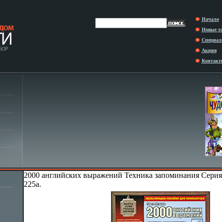
Начало
Новые т
Специал
Акция
Контакт
2000 английских выражений Техника запоминания Серия
225a.