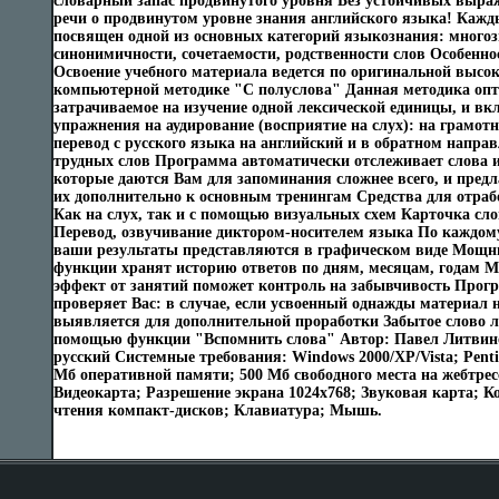
словарный запас продвинутого уровня Без устойчивых выра
речи о продвинутом уровне знания английского языка! Кажд
посвящен одной из основных категорий языкознания: многоз
синонимичности, сочетаемости, родственности слов Особенно
Освоение учебного материала ведется по оригинальной выс
компьютерной методике "С полуслова" Данная методика опт
затрачиваемое на изучение одной лексической единицы, и вкл
упражнения на аудирование (восприятие на слух): на грамотн
перевод с русского языка на английский и в обратном напр
трудных слов Программа автоматически отслеживает слова и
которые даются Вам для запоминания сложнее всего, и пред
их дополнительно к основным тренингам Средства для отра
Как на слух, так и с помощью визуальных схем Карточка сл
Перевод, озвучивание диктором-носителем языка По каждом
ваши результаты представляются в графическом виде Мощны
функции хранят историю ответов по дням, месяцам, годам М
эффект от занятий поможет контроль на забывчивость Прог
проверяет Вас: в случае, если усвоенный однажды материал 
выявляется для дополнительной проработки Забытое слово л
помощью функции "Вспомнить слова" Автор: Павел Литвин
русский Системные требования: Windows 2000/XP/Vista; Penti
Мб оперативной памяти; 500 Мб свободного места на жебтрес
Видеокарта; Разрешение экрана 1024х768; Звуковая карта; К
чтения компакт-дисков; Клавиатура; Мышь.