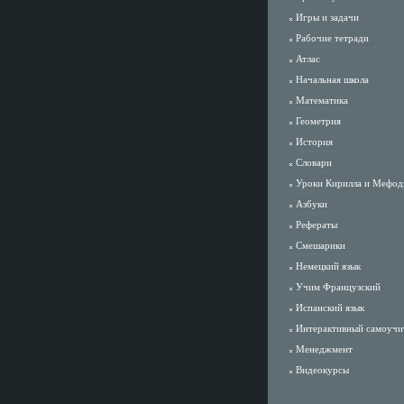
Игры и задачи
Рабочие тетради
Атлас
Начальная школа
Математика
Геометрия
История
Словари
Уроки Кирилла и Мефод
Азбуки
Рефераты
Смешарики
Немецкий язык
Учим Французский
Испанский язык
Интерактивный самоучи
Менеджмент
Видеокурсы