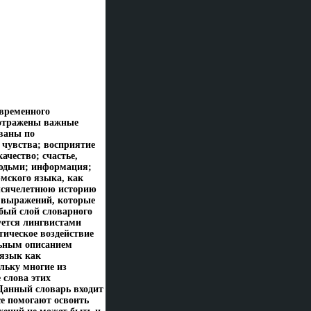
временного
 отражены важные
ваны по
чувства; восприятие
ачество; счастье,
людьми; информация;
мского языка, как
ысячелетнюю историю
о выражений, которые
бый слой словарного
уется лингвистами
ическое воздействие
льным описанием
 язык как
льку многие из
 слова этих
Данный словарь входит
се помогают освоить