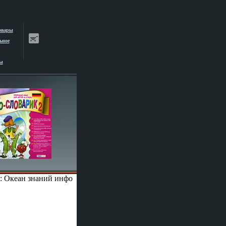
овары
ьное
ы
: Океан знаний инфо