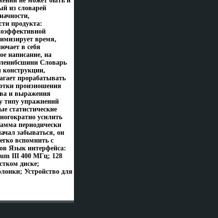
жений не может быть и
ый из словарей
начности,
сти продукта:
окоэффективной
имизирует время,
ючает в себя
ое написание, на
авленибсшини Словарь
 конструкции,
лагает прорабатывать
ботки произношения
ова и выражения
у типу упражнений
е статистические
ногократно усилить
рамма периодически
начал забываться, он
егко вспомнить с
ов Язык интерфейса:
um III 400 МГц; 128
стком диске;
олонки; Устройство для