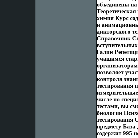
объединены на 
Теоретическая
химия Курс со
и анимационных
дикторского т
Справочник С
вступительных
Галин Репетиц
учащимся стар
организаторам 
позволяет уча
контроля знан
тестирования 
измерительные
числе по специ
тестами, вы см
биологии Псих
тестирования 
предмету База
содержит 995 