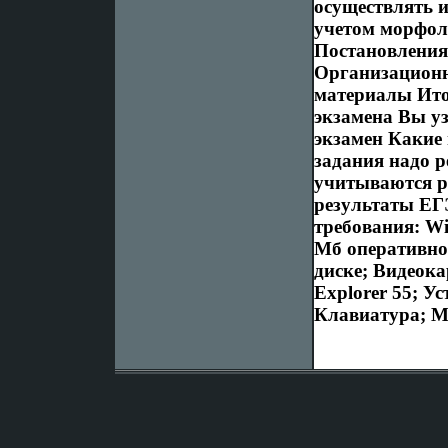
осуществлять и
учетом морфол
Постановления
Организационн
материалы Ито
экзамена Вы уз
экзамен Какие
задания надо 
учитываются р
результаты ЕГ
требования: Wi
Мб оперативной
диске; Видеока
Explorer 55; У
Клавиатура; 