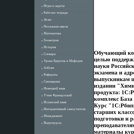
Игры и задачи
Рабочие тетради
Атлас
Начальная школа
Математика
Геометрия
История
Обучающий ком
Словари
целью поддерж
Уроки Кирилла и Мефодия
науки Российс
Азбуки
экзамена и адр
Рефераты
выпускникам ш
Смешарики
издании "Хими
Немецкий язык
продукта: 1С:
Учим Французский
комплекс База
Испанский язык
Курс "1С:Рбвп
Интерактивный самоучители
старших класс
Менеджмент
подготовки и р
Видеокурсы
преподавателям
материалы курс