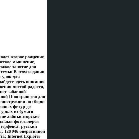
ивает второе рождение
ческое мышление,
лажое занятие для
 семьи В этом издании
игурок для
айдете здесь описания
вения чистой радости,
нет забавной
иной Пространство для
оинструкции по сборке
зовых фигур до
урках из бумаги
шие авбнъвпторские
альная фотогалерея
терфейса: русский
ц; 128 Мб оперативной
а; Internet Explorer