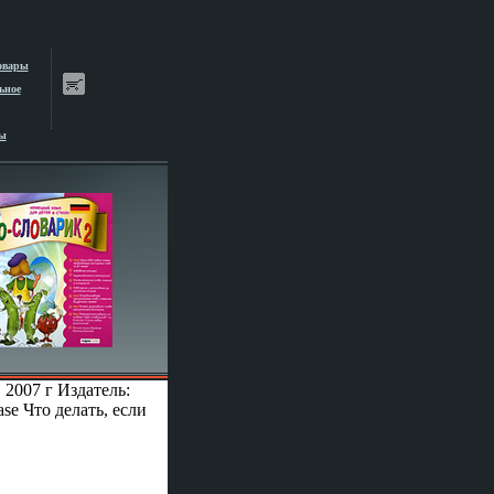
овары
ьное
ы
007 г Издатель:
e Что делать, если