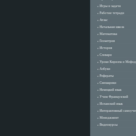
Игры и задачи
Рабочие тетради
Атлас
Начальная школа
Математика
Геометрия
История
Словари
Уроки Кирилла и Мефод
Азбуки
Рефераты
Смешарики
Немецкий язык
Учим Французский
Испанский язык
Интерактивный самоучи
Менеджмент
Видеокурсы