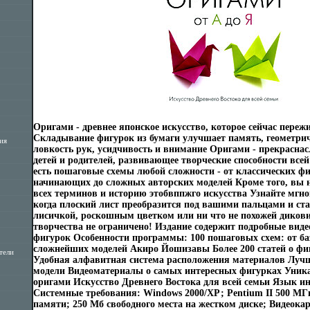
Оригами - древнее японское искусство, которое сейчас переж
Складывание фигурок из бумаги улучшает память, геометри
ия
ловкость рук, усидчивость и внимание Оригами - прекраснас
детей и родителей, развивающее творческие способности всей
есть пошаговые схемы любой сложности - от классических ф
начинающих до сложных авторских моделей Кроме того, вы н
всех терминов и историю этобвппжго искусства Узнайте мгно
когда плоский лист преобразится под вашими пальцами и ста
лисичкой, роскошным цветком или ни что не похожей диков
творчества не ограничено! Издание содержит подробные виде
фигурок Особенности программы: 100 пошаговых схем: от ба
сложнейших моделей Акиро Йошизавы Более 200 статей о фиг
тели
Удобная алфавитная система расположения материалов Луч
модели Видеоматериалы о самых интересных фигурках Уник
оригами Искусство Древнего Востока для всей семьи Язык ин
Системные требования: Windows 2000/ХР; Pentium II 500 МГ
памяти; 250 Мб свободного места на жестком диске; Видеокарт