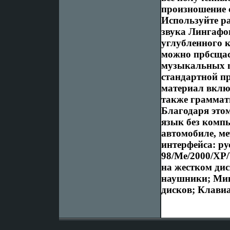
произношение 
Используйте р
звука Лингафо
углубленного 
можно прбсщас
музыкальных m
стандартной п
материал включ
также граммат
Благодаря это
язык без компь
автомобиле, ме
интерфейса: р
98/Me/2000/XP/
на жестком дис
наушники; Мик
дисков; Клави