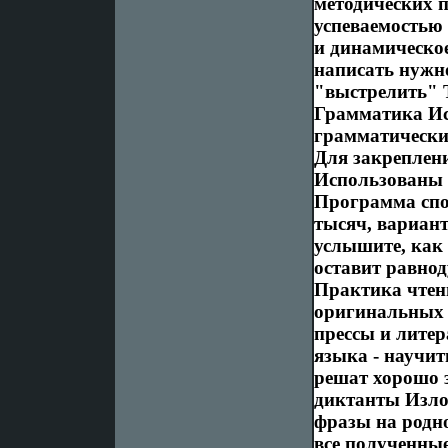
методических п
успеваемостью
и динамическое
написать нужно
"выстрелить" 
Грамматика Ис
грамматически
Для закреплен
Использованы 
Программа спо
тысяч, вариант
услышите, как 
оставит равн
Практика чтен
оригинальных 
прессы и лите
языка - научит
решат хорошо 
диктанты Изло
фразы на родн
все полученны