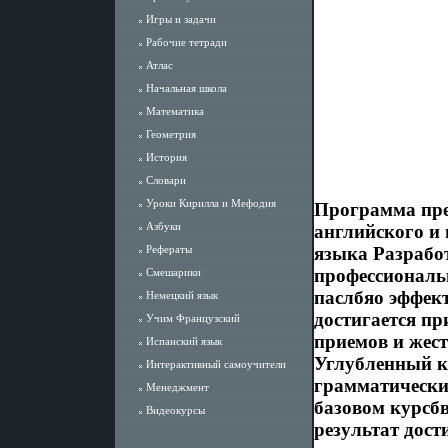
Игры и задачи
Рабочие тетради
Атлас
Начальная школа
Математика
Геометрия
История
Словари
Уроки Кирилла и Мефодия
Программа пре
Азбуки
английского и 
Рефераты
языка Разрабо
профессиональн
Смешарики
паслбяо эффек
Немецкий язык
достигается п
Учим Французский
приемов и жест
Испанский язык
Углубленный к
Интерактивный самоучители
грамматически
Менеджмент
базовом курсбв
Видеокурсы
результат дос