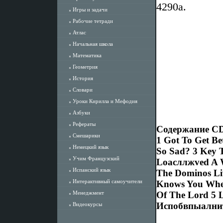
4290a.
Игры и задачи
Рабочие тетради
Атлас
Начальная школа
Математика
Геометрия
История
Словари
Уроки Кирилла и Мефодия
Азбуки
Рефераты
Содержание CD1
Смешарики
1 Got To Get Be
Немецкий язык
So Sad? 3 Key 
Учим Французский
Loасллжved A W
Испанский язык
The Dominos Liv
Интерактивный самоучители
Knows You When
Менеджмент
Of The Lord 5 L
Испобвпыалнит
Видеокурсы