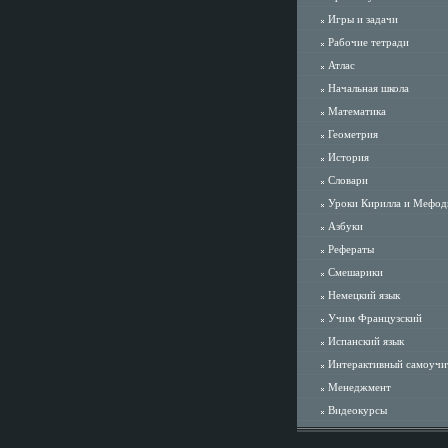
Игры и задачи
Рабочие тетради
Атлас
Начальная школа
Математика
Геометрия
История
Словари
Уроки Кирилла и Мефод
Азбуки
Рефераты
Смешарики
Немецкий язык
Учим Французский
Испанский язык
Интерактивный самоучи
Менеджмент
Видеокурсы