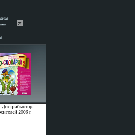
овары
ьное
ы
CD Дистрибьютор:
сителей 2006 г