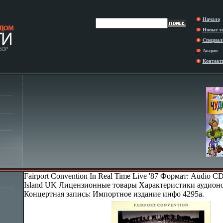
Начало
Новые т
Специал
Акция
Контакт
Fairport Convention In Real Time Live '87 Формат: Audio 
Island UK Лицензионные товары Характеристики аудионо
Концертная запись: Импортное издание инфо 4295a.