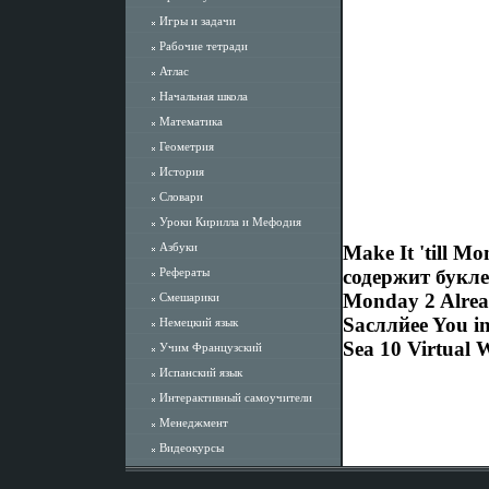
Игры и задачи
Рабочие тетради
Атлас
Начальная школа
Математика
Геометрия
История
Словари
Уроки Кирилла и Мефодия
Азбуки
Make It 'till M
Рефераты
содержит букле
Monday 2 Alread
Смешарики
Sасллйee You in
Немецкий язык
Sea 10 Virtual
Учим Французский
Испанский язык
Интерактивный самоучители
Менеджмент
Видеокурсы