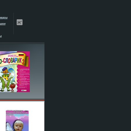
овары
ьное
ы