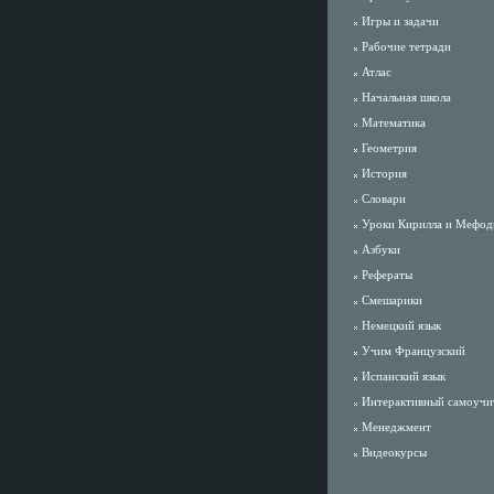
Игры и задачи
Рабочие тетради
Атлас
Начальная школа
Математика
Геометрия
История
Словари
Уроки Кирилла и Мефод
Азбуки
Рефераты
Смешарики
Немецкий язык
Учим Французский
Испанский язык
Интерактивный самоучи
Менеджмент
Видеокурсы