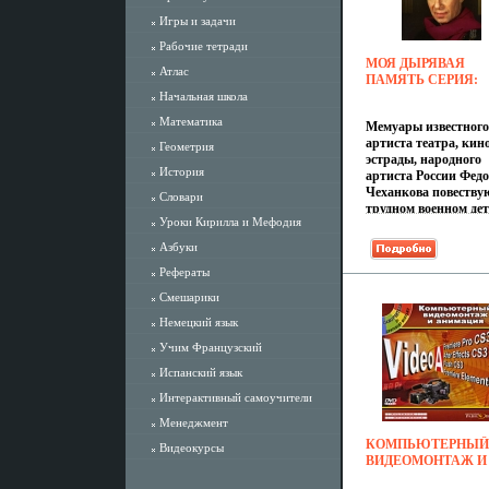
Игры и задачи
Рабочие тетради
МОЯ ДЫРЯВАЯ
Атлас
ПАМЯТЬ СЕРИЯ:
ВЫДАЮЩИЕСЯ
Начальная школа
МАСТЕРА ИНФО 66
Математика
Мемуары известного
артиста театра, кино
Геометрия
эстрады, народного
История
артиста России Фед
Чеханкова повеству
Словари
трудном военном дет
Уроки Кирилла и Мефодия
о провинциальном
театре, где служила 
Азбуки
мать, об училище и
Рефераты
МСЩепкина приас
Малом театре, где он
Смешарики
занимался на курсе 
Немецкий язык
ВНПашенной, након
работе в ЦАТРА, с
Учим Французский
которым связана вс
творческая жизнь
Испанский язык
артиста, о дружбе и
Интерактивный самоучители
сотрудничестве с
выдающимися
Менеджмент
мастерами
КОМПЬЮТЕРНЫЙ
Видеокурсы
отечественного иску
ВИДЕОМОНТАЖ И
Книга иллюстриров
АНИМАЦИЯ
фотографиями из