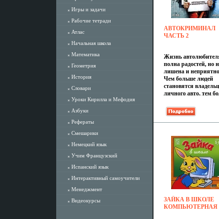
Игры и задачи
Рабочие тетради
АВТОКРИМИНАЛ
Атлас
ЧАСТЬ 2
АВТОПОДСТАВЫ 
Начальная школа
МОШЕННИЧЕСТВ
Математика
Жизнь автолюбител
(DVD-ROM) DVD-R
полна радостей, но н
2006 Г ИЗДАТЕЛЬ:
Геометрия
лишена и неприятно
НОВЫЙ ДИСК;
История
Чем больше людей
РАЗРАБОТЧИК: VI
становятся владель
ПЛАСТИКОВЫЙ
Словари
личного авто, тем бо
JEWEL CASE ЧТО
Уроки Кирилла и Мефодия
популярными
ДЕЛАТЬ, ЕСЛИ
становятся
ПРОГРАММА НЕ
Азбуки
преступления, связ
ЗАПУСКАЕТСЯ? 
Рефераты
с автоподставами и
1077C.
различными
Смешарики
видасжяпами
Немецкий язык
мошенничества Оце
сногсшибательную
Учим Французский
фантазию преступни
а также не попасть в
Испанский язык
неприятную ситуац
Интерактивный самоучители
пользователям помо
мультимедийное изд
Менеджмент
"Автокриминал Час
ЗАЙКА В ШКОЛЕ
Видеокурсы
Автоподставы и
КОМПЬЮТЕРНАЯ
мошенничество" Ди
ПРОГРАММА CD-R
познакомит с наибол