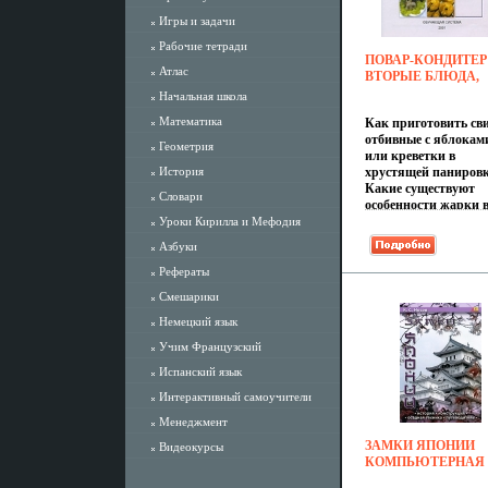
Игры и задачи
Рабочие тетради
ПОВАР-КОНДИТЕР
Атлас
ВТОРЫЕ БЛЮДА,
ИЗДЕЛИЯ ИЗ ТЕСТ
Начальная школа
СЛАДКИЕ БЛЮДА
Математика
Как приготовить св
НАПИТКИ
отбивные с яблокам
КОМПЬЮТЕРНАЯ
Геометрия
или креветки в
ПРОГРАММА CD-R
История
хрустящей панировк
2001 Г ИЗДАТЕЛЬ:
Какие существуют
МИНИСТЕРСТВО
Словари
особенности жарки 
ТРУДА И
фритюре? Для каки
Уроки Кирилла и Мефодия
СОЦИАЛЬНОГО
блюд на гарнир
РАЗВИТИЯ РФ;
Азбуки
рекомендуются
РАЗРАБОТЧИК:
припущенные овощ
Рефераты
МИНИСТЕРСТВО
Как определить
ТРУДА И
Смешарики
готовностьаслим пт
СОЦИАЛЬНОГО И
при жарке? Что так
4002A.
Немецкий язык
суфле и парфе? Чем
Учим Французский
отличаются опарны
безопарный способ
Испанский язык
приготовления
Интерактивный самоучители
дрожжевого теста? 
диск предназначен 
Менеджмент
подготовки поваров-
ЗАМКИ ЯПОНИИ
Видеокурсы
кондитеров, а также
КОМПЬЮТЕРНАЯ
широкого круга дру
ПРОГРАММА CD-R
специалистов